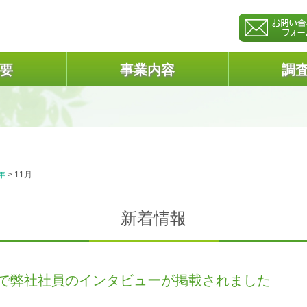
要
事業内容
調
年
>
11月
新着情報
ネルで弊社社員のインタビューが掲載されました