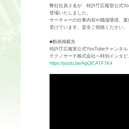
弊社社員２名が 特許庁広報室公式You
登場いたしました。
サーチャーの仕事内容や職場環境、業
受けています。是非ご視聴ください。
■動画掲載先
特許庁広報室公式YouTubeチャンネル
テクノサーチ株式会社へ特別インタビ
https://youtu.be/AgQICATF7K4