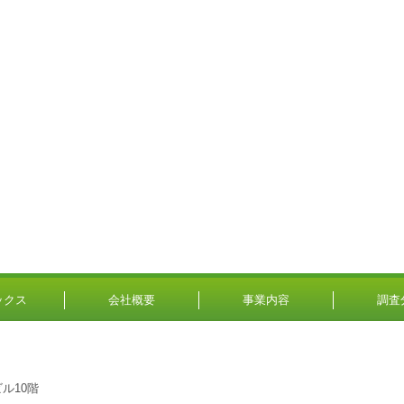
ックス
会社概要
事業内容
調査
ル10階